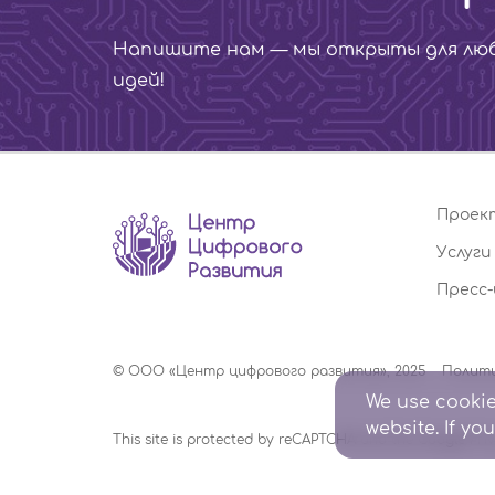
Напишите нам — мы открыты для люб
идей!
Проек
Услуги
Пресс
© ООО «Центр цифрового развития», 2025
Полити
We use cookie
website. If yo
This site is protected by reCAPTCHA and the Google
Pri