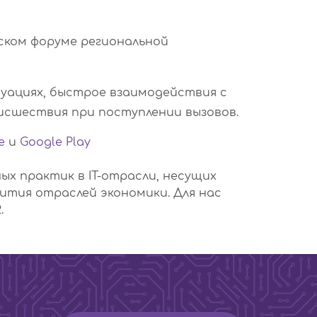
ском форуме региональной
уациях, быстрое взаимодействия с
исшествия при поступлении вызовов.
e
и
Google Play
ых практик в IT-отрасли, несущих
ития отраслей экономики. Для нас
.