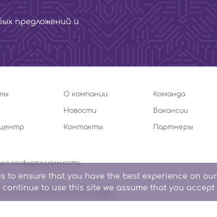
ых предложений и
ты
О компании
Команда
Новости
Вакансии
-центр
Контакты
Партнеры
ка конфиденциальности
s to ensure that you have the best experience on our
u continue to use this site we assume that you accept 
vacy Policy
and
Terms of Service
apply.