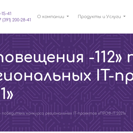
-15-41
О компании
Продукты и Услуги
7 (391) 200-28-41
овещения -112»
гиональных IT-п
1»
 победитель конкурса региональных IT-проектов «ПРОФ-IT.2021»