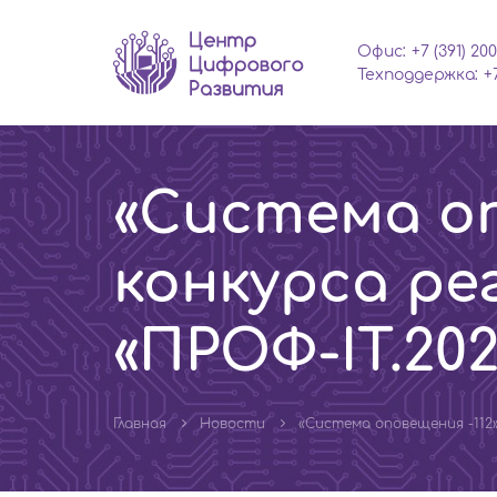
Офис:
+7 (391) 200
Техподдержка:
+
«Система оп
конкурса ре
«ПРОФ-IT.202
Главная
Новости
«Система оповещения -112»