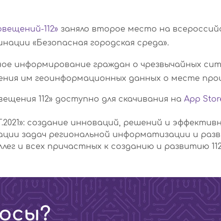
вещений-112»
заняло второе место на всероссий
инации «Безопасная городская среда».
ное информирование граждан о чрезвычайных сит
ения им геоинформационных данных о месте про
ещения 112» доступно для скачивания на
App Stor
.2021»: создание инноваций, решений и эффективн
ации задач региональной информатизации и разв
лег и всех причастных к созданию и развитию 112
осы?