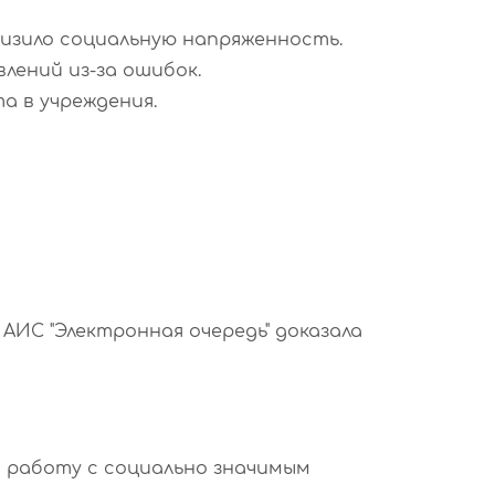
низило социальную напряженность.
лений из-за ошибок.
а в учреждения.
 АИС "Электронная очередь" доказала
и работу с социально значимым