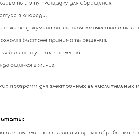
ьзовать и эту площадку для обращения.
туса в очереди.
 пакета документов, снижая количество отказо
озволяя быстрее принимать решения.
лей о статусе их заявлений.
ждающимся в жилье.
ких программ для электронных вычислительных м
льтаты:
ти
органы власти сократили время обработки зая