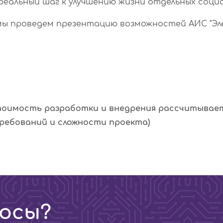
реальный шаг к улучшению жизни отдельных социа
мы проведем презентацию возможностей АИС "Элек
(стоимость разработки и внедрения рассчитывае
требований и сложности проекта)
осы?